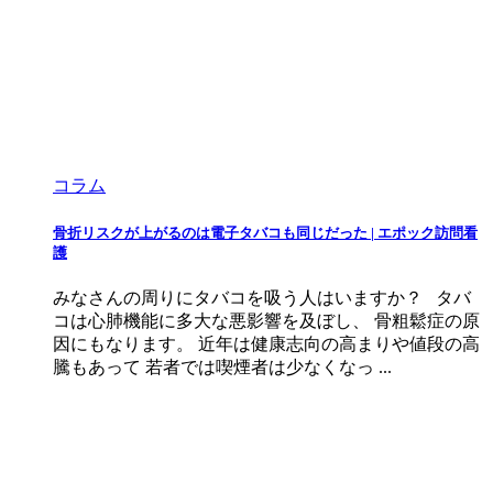
コラム
骨折リスクが上がるのは電子タバコも同じだった | エポック訪問看
護
みなさんの周りにタバコを吸う人はいますか？ タバ
コは心肺機能に多大な悪影響を及ぼし、 骨粗鬆症の原
因にもなります。 近年は健康志向の高まりや値段の高
騰もあって 若者では喫煙者は少なくなっ ...