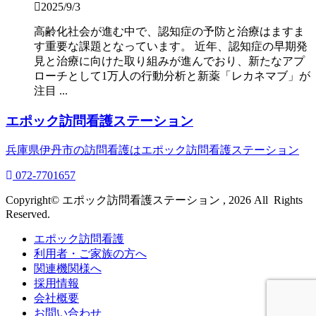
2025/9/3
高齢化社会が進む中で、認知症の予防と治療はますま
す重要な課題となっています。 近年、認知症の早期発
見と治療に向けた取り組みが進んでおり、新たなアプ
ローチとして1万人の行動分析と新薬「レカネマブ」が
注目 ...
エポック訪問看護ステーション
兵庫県伊丹市の訪問看護はエポック訪問看護ステーション
072-7701657
Copyright© エポック訪問看護ステーション , 2026 All Rights
Reserved.
エポック訪問看護
利用者・ご家族の方へ
関連機関様へ
採用情報
会社概要
お問い合わせ