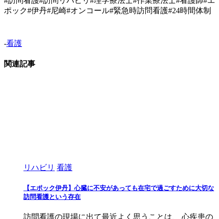
#訪問看護#訪問リハビリ#理学療法士#作業療法士#看護師#エ
ポック#伊丹#尼崎#オンコール#緊急時訪問看護#24時間体制
-
看護
関連記事
リハビリ
看護
【エポック伊丹】心臓に不安があっても在宅で過ごすために大切な
訪問看護という存在
訪問看護の現場に出て最近よく思うことは、 心疾患の