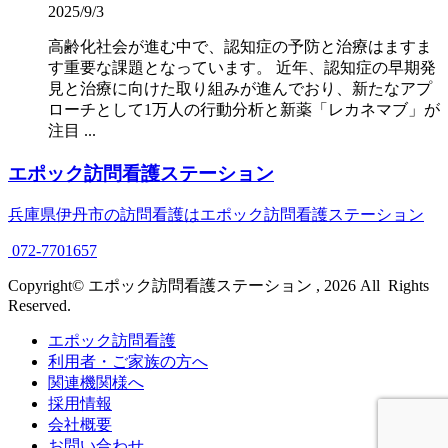
2025/9/3
高齢化社会が進む中で、認知症の予防と治療はますま
す重要な課題となっています。 近年、認知症の早期発
見と治療に向けた取り組みが進んでおり、新たなアプ
ローチとして1万人の行動分析と新薬「レカネマブ」が
注目 ...
エポック訪問看護ステーション
兵庫県伊丹市の訪問看護はエポック訪問看護ステーション
072-7701657
Copyright© エポック訪問看護ステーション , 2026 All Rights
Reserved.
エポック訪問看護
利用者・ご家族の方へ
関連機関様へ
採用情報
会社概要
お問い合わせ