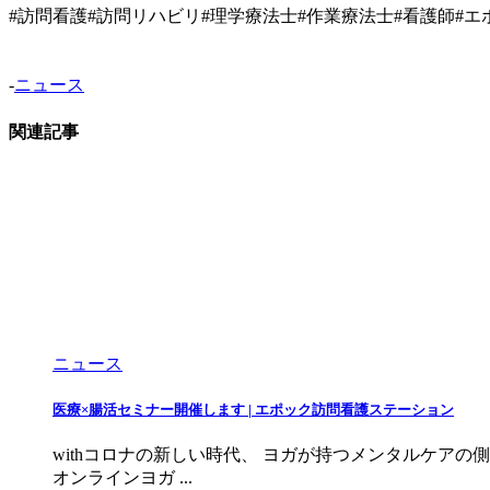
#訪問看護#訪問リハビリ#理学療法士#作業療法士#看護師#エ
-
ニュース
関連記事
ニュース
医療×腸活セミナー開催します | エポック訪問看護ステーション
withコロナの新しい時代、 ヨガが持つメンタルケア
オンラインヨガ ...